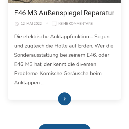
E46 M3 Außenspiegel Reparatur
ZU
12. MAI 2022
KEINE KOMMENTARE
E46
Die elektrische Anklappfunktion – Segen
M3
AUSSENSPIEGEL R
und zugleich die Hölle auf Erden. Wer die
EPARATUR
Sonderausstattung bei seinem E46, oder
E46 M3 hat, der kennt die diversen
Probleme: Komische Geräusche beim
Anklappen …
Weiterlesen