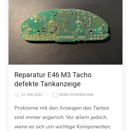
Reparatur E46 M3 Tacho
defekte Tankanzeige
ZU
12. MAI 2022
KEINE KOMMENTARE
REPARATUR
Probleme mit den Anzeigen des Tachos
E46
M3
sind immer ärgerlich. Vor allem jedoch,
TACHO
DEFEKTE
wenn es sich um wichtige Komponenten,