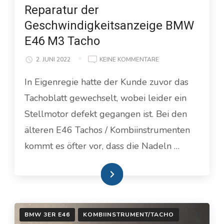
Reparatur der
Geschwindigkeitsanzeige BMW
E46 M3 Tacho
ZU
2. JUNI 2022
KEINE KOMMENTARE
REPARATUR
In Eigenregie hatte der Kunde zuvor das
DER
GESCHWINDIGKEITSA
Tachoblatt gewechselt, wobei leider ein
BMW
E46
Stellmotor defekt gegangen ist. Bei den
M3
älteren E46 Tachos / Kombiinstrumenten
TACHO
kommt es öfter vor, dass die Nadeln …
Weiterlesen
BMW 3ER E46
KOMBIINSTRUMENT/TACHO