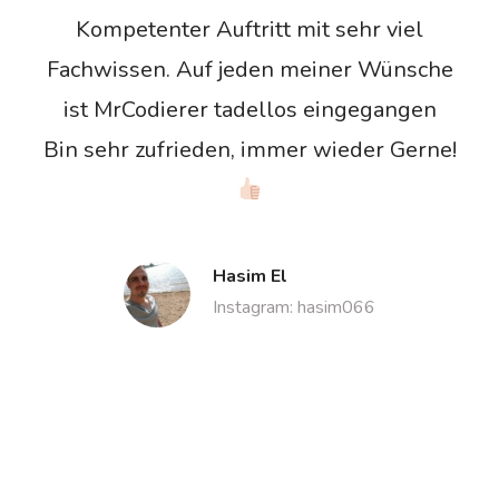
an
Kompetenter Auftritt mit sehr viel
M
ch
Fachwissen. Auf jeden meiner Wünsche
de
ist MrCodierer tadellos eingegangen
es
Bin sehr zufrieden, immer wieder Gerne!
ar
Fa
in
end
Hasim El
Instagram: hasim066
B
Zi